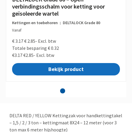
verbindingsschalm voor ketting voor
geïsoleerde wartel
Kettingen en toebehoren
DELTALOCK Grade 80
|
Vanaf
€ 3.17
€ 2.85-
Excl. btw
Totale besparing € 0.32
€3.17
€2.85-
Excl. btw
Bekijk product
1
2
3
4
DELTA RED / YELLOW Kettingzak voor handkettingtakel
– 1,5 / 2 / 3 ton – kettingmaat 8X24 – 12 meter (voor 3
ton max 6 meter hijshoogte)