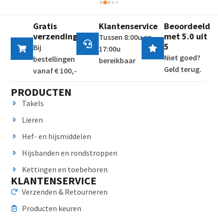
Gratis
Klantenservice
Beoordeeld
verzending
met 5.0 uit
Tussen 8:00u en
5
Bij
17:00u
Niet goed?
bestellingen
bereikbaar
Geld terug.
vanaf € 100,-
PRODUCTEN
Takels
Lieren
Hef- en hijsmiddelen
Hijsbanden en rondstroppen
Kettingen en toebehoren
KLANTENSERVICE
Verzenden & Retourneren
Producten keuren