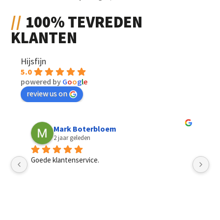
100% TEVREDEN
KLANTEN
Hijsfijn
5.0
powered by
G
o
o
g
l
e
review us on
Mark Boterbloem
2 jaar geleden
Goede klantenservice.
Sn
pri
mannen, het had best een dag langer mogen duren. 