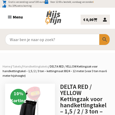
Gratis verzending vanaf 100 euro
Voor 12:00u besteld, vandaag verzonden
Nu 10% extra korting
€
0,00
Home
/
Takels
/
Handkettingtakels
/
DELTA RED / YELLOW Kettingzak voor
handkettingtakel – 1,5 / 2 / 3 ton – kettingmaat 8X24 – 12 meter (voor 3 ton max 6
meter hijshoogte)
DELTA RED /
YELLOW
10
%
Kettingzak voor
Korting
handkettingtakel
– 1,5 / 2 / 3 ton –