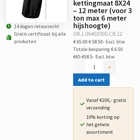
kettingmaat 8X24
– 12 meter (voor 3
ton max 6 meter
hijshoogte)
14 dagen retourrecht
DB.1.06402000.CB.12
Gratis certificaat bij alle
producten
€ 65.00
€ 58.50-
Excl. btw
Totale besparing € 6.50
€65
€58.5-
Excl. btw
-
+
Add to cart
Vanaf €100,- gratis
verzending
10% korting op
het gehele
assortiment