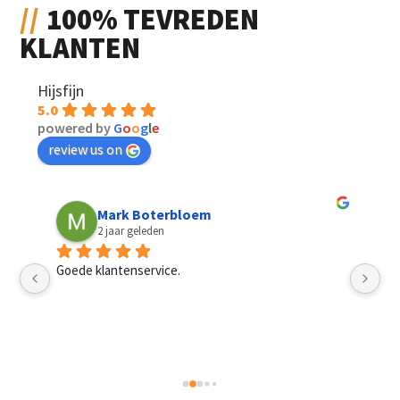
100% TEVREDEN
KLANTEN
Hijsfijn
5.0
powered by
G
o
o
g
l
e
review us on
Mark Boterbloem
2 jaar geleden
Goede klantenservice.
Sn
pri
mannen, het had best een dag langer mogen duren. 