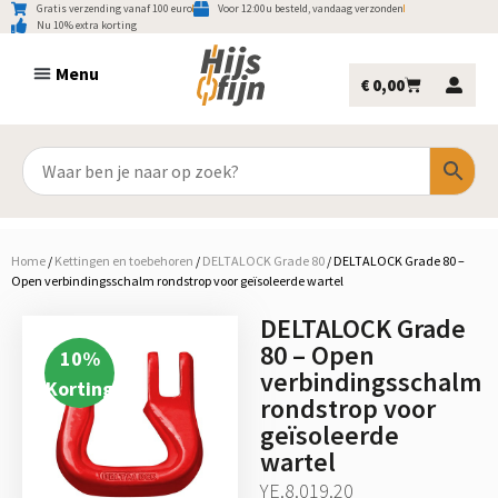
Gratis verzending vanaf 100 euro
Voor 12:00u besteld, vandaag verzonden
Nu 10% extra korting
€
0,00
Home
/
Kettingen en toebehoren
/
DELTALOCK Grade 80
/
DELTALOCK Grade 80 –
Open verbindingsschalm rondstrop voor geïsoleerde wartel
DELTALOCK Grade
80 – Open
10
%
verbindingsschalm
Korting
rondstrop voor
geïsoleerde
wartel
YE.8.019.20