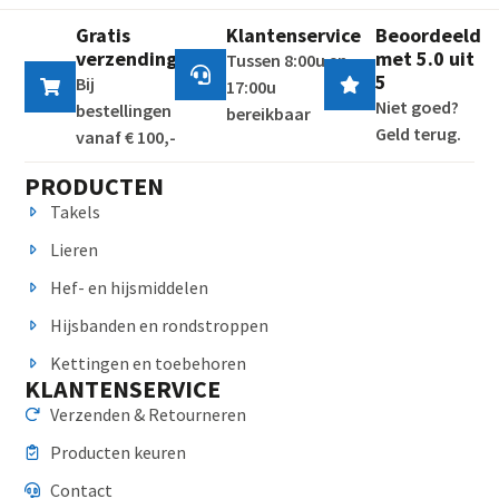
Gratis
Klantenservice
Beoordeeld
verzending
met 5.0 uit
Tussen 8:00u en
5
Bij
17:00u
Niet goed?
bestellingen
bereikbaar
Geld terug.
vanaf € 100,-
PRODUCTEN
Takels
Lieren
Hef- en hijsmiddelen
Hijsbanden en rondstroppen
Kettingen en toebehoren
KLANTENSERVICE
Verzenden & Retourneren
Producten keuren
Contact