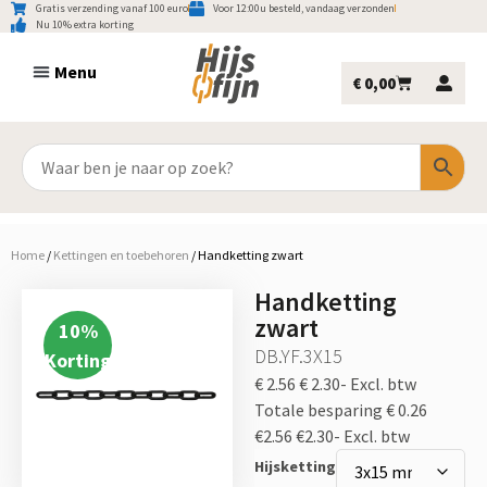
Gratis verzending vanaf 100 euro
Voor 12:00u besteld, vandaag verzonden
Nu 10% extra korting
€
0,00
Home
/
Kettingen en toebehoren
/
Handketting zwart
Handketting
zwart
10
%
DB.YF.3X15
Korting
€ 2.56
€ 2.30-
Excl. btw
Totale besparing € 0.26
€2.56
€2.30-
Excl. btw
Hijsketting