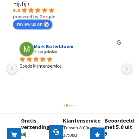
Hijsfijn
5.0
powered by
G
o
o
g
l
e
review us on
Mark Boterbloem
2 jaar geleden
Goede klantenservice.
Sn
pri
mannen, het had best een dag langer mogen duren. 
Gratis
Klantenservice
Beoordeeld
verzending
met 5.0 uit
Tussen 8:00u en
5
Bij
17:00u