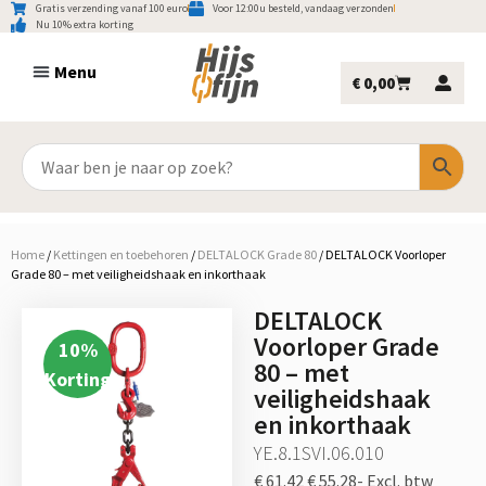
Gratis verzending vanaf 100 euro
Voor 12:00u besteld, vandaag verzonden
Nu 10% extra korting
€
0,00
Home
/
Kettingen en toebehoren
/
DELTALOCK Grade 80
/
DELTALOCK Voorloper
Grade 80 – met veiligheidshaak en inkorthaak
DELTALOCK
Voorloper Grade
10
%
80 – met
Korting
veiligheidshaak
en inkorthaak
YE.8.1SVI.06.010
€ 61.42
€ 55.28-
Excl. btw