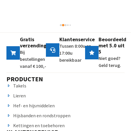
mannen, het had best een dag langer mogen duren. 
Gratis
Klantenservice
Beoordeeld
verzending
met 5.0 uit
Tussen 8:00u en
5
Bij
17:00u
Niet goed?
bestellingen
bereikbaar
Geld terug.
vanaf € 100,-
PRODUCTEN
Takels
Lieren
Hef- en hijsmiddelen
Hijsbanden en rondstroppen
Kettingen en toebehoren