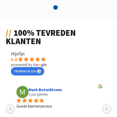
1
2
3
4
100% TEVREDEN
KLANTEN
Hijsfijn
5.0
powered by
G
o
o
g
l
e
review us on
Mark Boterbloem
2 jaar geleden
Goede klantenservice.
Sn
pri