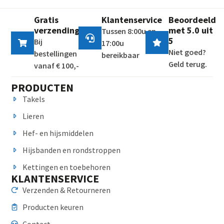
Gratis
Klantenservice
Beoordeeld
verzending
met 5.0 uit
Tussen 8:00u en
5
Bij
17:00u
Niet goed?
bestellingen
bereikbaar
Geld terug.
vanaf € 100,-
PRODUCTEN
Takels
Lieren
Hef- en hijsmiddelen
Hijsbanden en rondstroppen
Kettingen en toebehoren
KLANTENSERVICE
Verzenden & Retourneren
Producten keuren