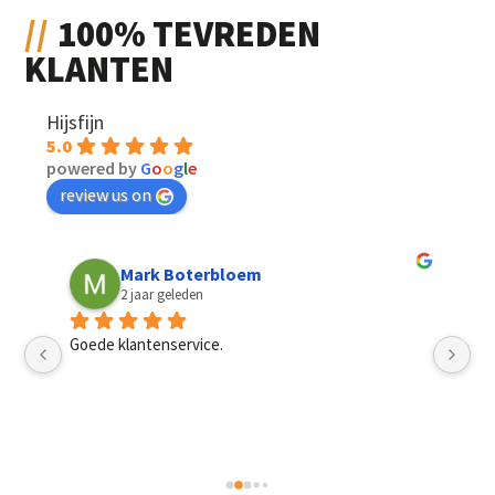
100% TEVREDEN
KLANTEN
Hijsfijn
5.0
powered by
G
o
o
g
l
e
review us on
Mark Boterbloem
2 jaar geleden
Goede klantenservice.
Sn
pri
mannen, het had best een dag langer mogen duren. 