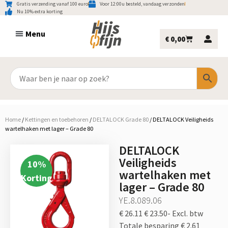
Gratis verzending vanaf 100 euro
Voor 12:00u besteld, vandaag verzonden
Nu 10% extra korting
€
0,00
Home
/
Kettingen en toebehoren
/
DELTALOCK Grade 80
/
DELTALOCK Veiligheids
wartelhaken met lager – Grade 80
DELTALOCK
Veiligheids
10
%
wartelhaken met
Korting
lager – Grade 80
YE.8.089.06
€ 26.11
€ 23.50-
Excl. btw
Totale besparing € 2.61