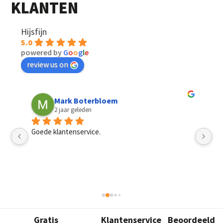
KLANTEN
Hijsfijn
5.0
powered by
G
o
o
g
l
e
review us on
Mark Boterbloem
2 jaar geleden
Goede klantenservice.
Sn
pri
mannen, het had best een dag langer mogen duren. 
Gratis
Klantenservice
Beoordeeld