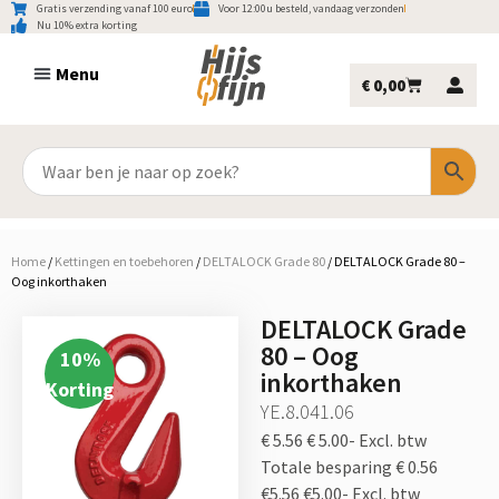
Gratis verzending vanaf 100 euro
Voor 12:00u besteld, vandaag verzonden
Nu 10% extra korting
€
0,00
Home
/
Kettingen en toebehoren
/
DELTALOCK Grade 80
/
DELTALOCK Grade 80 –
Oog inkorthaken
DELTALOCK Grade
80 – Oog
10
%
inkorthaken
Korting
YE.8.041.06
€ 5.56
€ 5.00-
Excl. btw
Totale besparing € 0.56
€5.56
€5.00-
Excl. btw