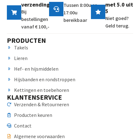
verzending
met 5.0 uit
Tussen 8:00u en
5
Bij
17:00u
Niet goed?
bestellingen
bereikbaar
Geld terug.
vanaf € 100,-
PRODUCTEN
Takels
Lieren
Hef- en hijsmiddelen
Hijsbanden en rondstroppen
Kettingen en toebehoren
KLANTENSERVICE
Verzenden & Retourneren
Producten keuren
Contact
Algemene voorwaarden