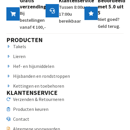
Gratis
Klantenservice
Beoordeeld
verzending
met 5.0 uit
Tussen 8:00u en
5
Bij
17:00u
Niet goed?
bestellingen
bereikbaar
Geld terug.
vanaf € 100,-
PRODUCTEN
Takels
Lieren
Hef- en hijsmiddelen
Hijsbanden en rondstroppen
Kettingen en toebehoren
KLANTENSERVICE
Verzenden & Retourneren
Producten keuren
Contact
Algemene voorwaarden