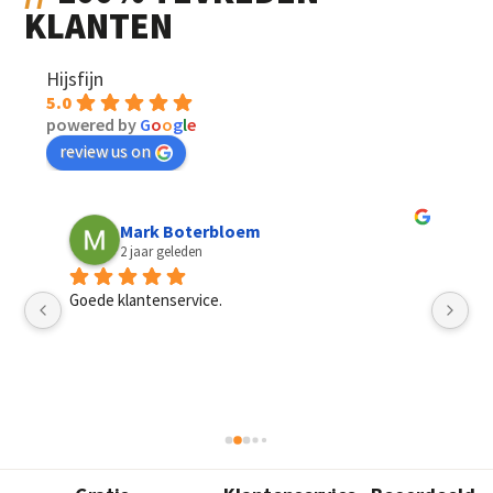
KLANTEN
Hijsfijn
5.0
powered by
G
o
o
g
l
e
review us on
Mark Boterbloem
2 jaar geleden
Goede klantenservice.
Sn
pri
mannen, het had best een dag langer mogen duren. 