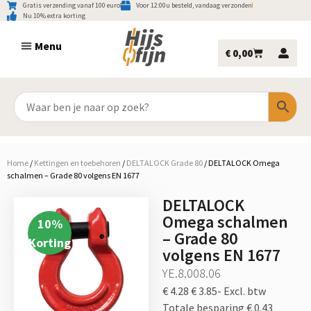
Gratis verzending vanaf 100 euro
Voor 12:00u besteld, vandaag verzonden
Nu 10% extra korting
€
0,00
Home
/
Kettingen en toebehoren
/
DELTALOCK Grade 80
/
DELTALOCK Omega
schalmen – Grade 80 volgens EN 1677
DELTALOCK
Omega schalmen
10
%
– Grade 80
Korting
volgens EN 1677
YE.8.008.06
€ 4.28
€ 3.85-
Excl. btw
Totale besparing € 0.43