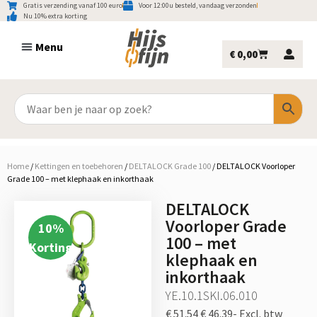
Gratis verzending vanaf 100 euro
Voor 12:00u besteld, vandaag verzonden
Nu 10% extra korting
€
0,00
Home
/
Kettingen en toebehoren
/
DELTALOCK Grade 100
/
DELTALOCK Voorloper
Grade 100 – met klephaak en inkorthaak
DELTALOCK
Voorloper Grade
10
%
100 – met
Korting
klephaak en
inkorthaak
YE.10.1SKI.06.010
€ 51.54
€ 46.39-
Excl. btw