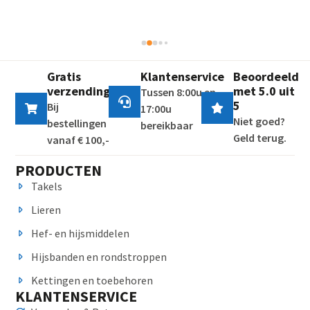
Gratis
Klantenservice
Beoordeeld
verzending
met 5.0 uit
Tussen 8:00u en
5
Bij
17:00u
Niet goed?
bestellingen
bereikbaar
Geld terug.
vanaf € 100,-
PRODUCTEN
Takels
Lieren
Hef- en hijsmiddelen
Hijsbanden en rondstroppen
Kettingen en toebehoren
KLANTENSERVICE