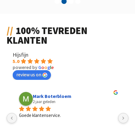
1
2
3
4
100% TEVREDEN
KLANTEN
Hijsfijn
5.0
powered by
G
o
o
g
l
e
review us on
Mark Boterbloem
2 jaar geleden
Goede klantenservice.
Sn
pri
mannen, het had best een dag langer mogen duren. 