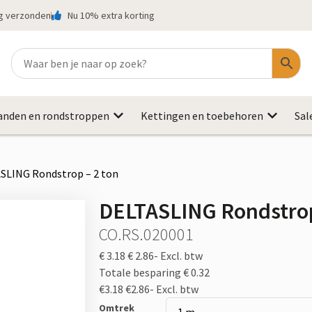
ag verzonden
Nu 10% extra korting
anden en rondstroppen
Kettingen en toebehoren
Sal
SLING Rondstrop – 2 ton
DELTASLING Rondstrop
CO.RS.020001
€ 3.18
€ 2.86-
Excl. btw
Totale besparing € 0.32
€3.18
€2.86-
Excl. btw
Omtrek