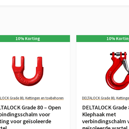
10
%
Korting
10
%
Kortin
ALOCK Grade 80
,
Kettingen en toebehoren
DELTALOCK Grade 80
,
Ketting
TALOCK Grade 80 – Open
DELTALOCK Grade 
bindingsschalm voor
Klephaak met
ting voor geïsoleerde
verbindingschalm 
tel
geïsoleerde wartel