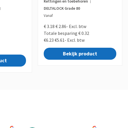
Kettingen en toebehoren
|
DELTALOCK Grade 80
|
Vanaf
€ 3.18
€ 2.86-
Excl. btw
Totale besparing € 0.32
€6.23
€5.61-
Excl. btw
Bekijk product
uct