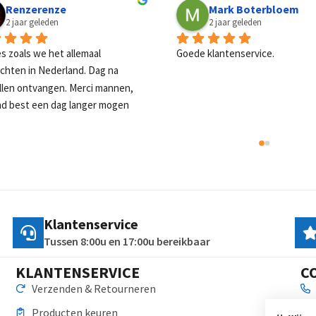
Bart Heidkamp
Martine van der Me
2 jaar geleden
2 jaar geleden
le levering en mooie producten 
Handig een speciale leverancie
 een mooie prijs.
dit soort dingen. Snelle reacti
uitleg over wat ik nodig had du
tevreden klant!
Klantenservice
Tussen 8:00u en 17:00u bereikbaar
KLANTENSERVICE
C
Verzenden & Retourneren
Producten keuren