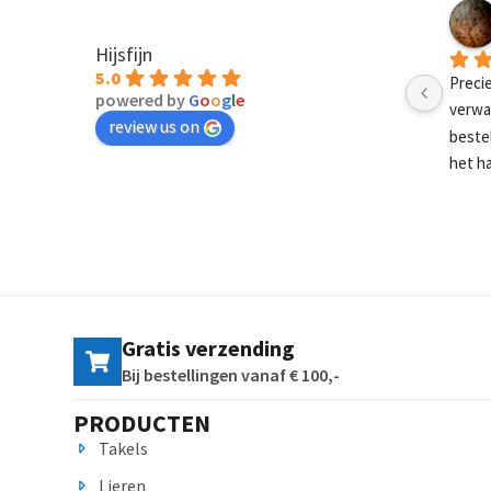
Mark Boterbloem
2 jaar geleden
Hijsfijn
5.0
aal 
Goede klantenservice.
Snel
powered by
G
o
o
g
l
e
 Dag na 
voor
review us on
ci mannen, 
ger mogen 
Gratis verzending
Bij bestellingen vanaf € 100,-
PRODUCTEN
Takels
Lieren