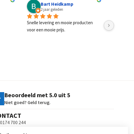
er
Holly Holly
3 jaar geleden
r voor 
Tevreden klant!
e, goede 
s 
Beoordeeld met 5.0 uit 5
Niet goed? Geld terug.
ONTACT
0174 700 244
info@hijsfijn.nl