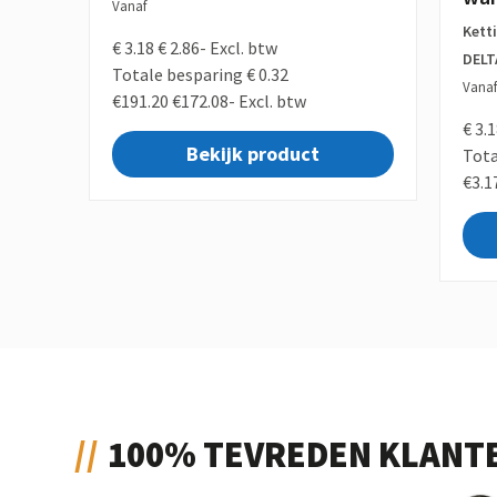
Vanaf
Kett
€ 3.18
€ 2.86-
Excl. btw
DELT
Totale besparing € 0.32
Vanaf
€191.20
€172.08-
Excl. btw
€ 3.
Bekijk product
Tota
€3.1
100% TEVREDEN KLANT