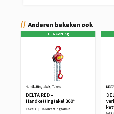
Anderen bekeken ook
10
%
Korting
Handkettingtakels
,
Takels
DELT
DELTA RED –
DEL
Handkettingtakel 360°
ver
ket
Takels
Handkettingtakels
|
war