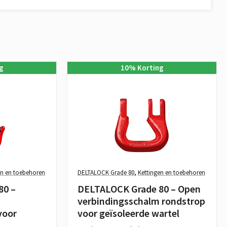
g
10
%
Korting
en en toebehoren
DELTALOCK Grade 80
,
Kettingen en toebehoren
80 –
DELTALOCK Grade 80 – Open
verbindingsschalm rondstrop
voor
voor geïsoleerde wartel