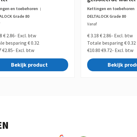
ingen en toebehoren
Kettingen en toebehoren
|
ALOCK Grade 80
DELTALOCK Grade 80
Vanaf
18
€ 2.86-
Excl. btw
€ 3.18
€ 2.86-
Excl. btw
le besparing € 0.32
Totale besparing € 0.32
7
€2.85-
Excl. btw
€10.80
€9.72-
Excl. btw
Bekijk product
Bekijk prod
EN