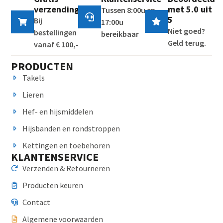
verzending
met 5.0 uit
Tussen 8:00u en
5
Bij
17:00u
Niet goed?
bestellingen
bereikbaar
Geld terug.
vanaf € 100,-
PRODUCTEN
Takels
Lieren
Hef- en hijsmiddelen
Hijsbanden en rondstroppen
Kettingen en toebehoren
KLANTENSERVICE
Verzenden & Retourneren
Producten keuren
Contact
Algemene voorwaarden