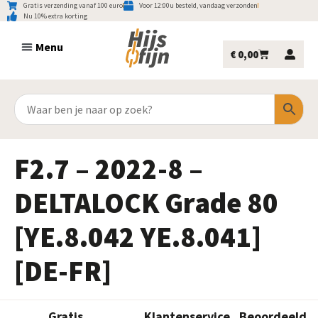
Gratis verzending vanaf 100 euro
Voor 12:00u besteld, vandaag verzonden
Nu 10% extra korting
€
0,00
F2.7 – 2022-8 –
DELTALOCK Grade 80
[YE.8.042 YE.8.041]
[DE-FR]
Gratis
Klantenservice
Beoordeeld