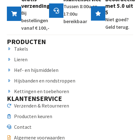
verzending
met 5.0 uit
Tussen 8:00u en
5
Bij
17:00u
Niet goed?
bestellingen
bereikbaar
Geld terug.
vanaf € 100,-
PRODUCTEN
Takels
Lieren
Hef- en hijsmiddelen
Hijsbanden en rondstroppen
Kettingen en toebehoren
KLANTENSERVICE
Verzenden & Retourneren
Producten keuren
Contact
Algemene voorwaarden