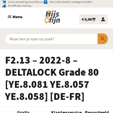
Gratis verzending vanaf 100 euro
Voor 12:00u besteld, vandaag verzonden
Nu 10% extra korting
€
0,00
F2.13 – 2022-8 –
DELTALOCK Grade 80
[YE.8.081 YE.8.057
YE.8.058] [DE-FR]
Gratis
Klantenservice
Beoordeeld