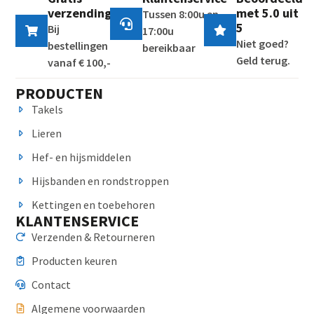
verzending
met 5.0 uit
Tussen 8:00u en
5
Bij
17:00u
Niet goed?
bestellingen
bereikbaar
Geld terug.
vanaf € 100,-
PRODUCTEN
Takels
Lieren
Hef- en hijsmiddelen
Hijsbanden en rondstroppen
Kettingen en toebehoren
KLANTENSERVICE
Verzenden & Retourneren
Producten keuren
Contact
Algemene voorwaarden