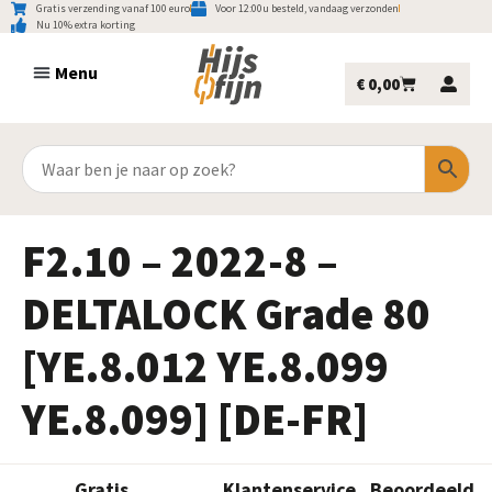
Gratis verzending vanaf 100 euro
Voor 12:00u besteld, vandaag verzonden
Nu 10% extra korting
€
0,00
F2.10 – 2022-8 –
DELTALOCK Grade 80
[YE.8.012 YE.8.099
YE.8.099] [DE-FR]
Gratis
Klantenservice
Beoordeeld