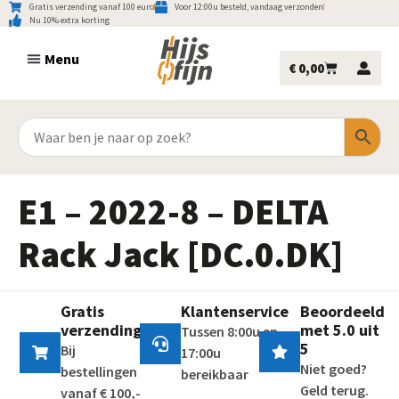
Gratis verzending vanaf 100 euro
Voor 12:00u besteld, vandaag verzonden
Nu 10% extra korting
€
0,00
E1 – 2022-8 – DELTA
Rack Jack [DC.0.DK]
Gratis
Klantenservice
Beoordeeld
verzending
met 5.0 uit
Tussen 8:00u en
5
Bij
17:00u
Niet goed?
bestellingen
bereikbaar
Geld terug.
vanaf € 100,-