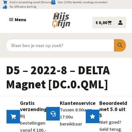
Gratis verzending vanaf 100 euro
Voor 12:00u besteld, vandaag verzonden
Nu 10% extra korting
€
0,00
D5 – 2022-8 – DELTA
Magnet [DC.0.QML]
Gratis
Klantenservice
Beoordeeld
verzending
met 5.0 uit
Tussen 8:00u en
5
Bij
17:00u
Niet goed?
bestellingen
bereikbaar
Geld terug.
vanaf € 100,-