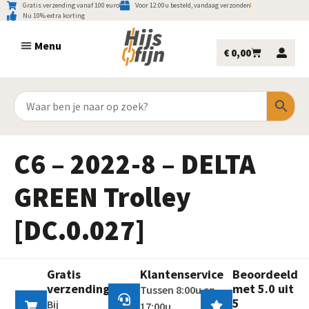
Gratis verzending vanaf 100 euro
Voor 12:00u besteld, vandaag verzonden
Nu 10% extra korting
€
0,00
C6 – 2022-8 – DELTA
GREEN Trolley
[DC.0.027]
Gratis
Klantenservice
Beoordeeld
verzending
met 5.0 uit
Tussen 8:00u en
5
Bij
17:00u