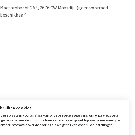
​Maasambacht 2A3, 2676 CW Maasdijk (geen voorraad
beschikbaar)
ebruiken cookies
deze plaatsen voor analyse van onze bezoekersgegevens, om onze website te
, gepersonaliseerde inhoud te tonen en om u een geweldige website-ervaring te
r meer informatie over de cookies die we gebruiken opent u de instellingen.