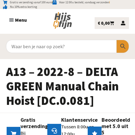
Gratis verzending vanaf 100 euro
Voor 12:00u besteld, vandaag verzonden
Nu 10% extra korting
€
0,00
A13 – 2022-8 – DELTA
GREEN Manual Chain
Hoist [DC.0.081]
Gratis
Klantenservice
Beoordeeld
verzending
met 5.0 uit
Tussen 8:00u en
5
Bij
17:00u