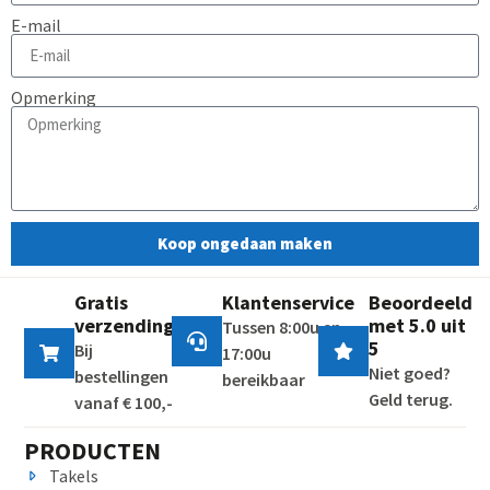
E-mail
Opmerking
Koop ongedaan maken
Gratis
Klantenservice
Beoordeeld
verzending
met 5.0 uit
Tussen 8:00u en
5
Bij
17:00u
Niet goed?
bestellingen
bereikbaar
Geld terug.
vanaf € 100,-
PRODUCTEN
Takels