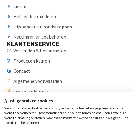
Lieren
Hef- en hijsmiddelen
Hijsbanden en rondstroppen
Kettingen en toebehoren
KLANTENSERVICE
Verzenden & Retourneren
Producten keuren
Contact
Algemene voorwaarden
Cookieverklaring
Wij gebruiken cookies
Privacyverklaring
CONTACT
We kunnen deze plaatsen voor analyse van onze bezoekersgegevens, om onze
website te verbeteren, gepersonaliseerde inhoud te tonen en om u een geweldige
0174 700 244
website-ervaring te bieden. Voor meer informatie over de cookies die we gebruiken
opent u de instellingen.
info@hijsfijn.nl