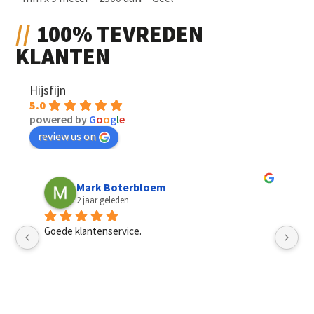
100% TEVREDEN
KLANTEN
Hijsfijn
5.0
powered by
G
o
o
g
l
e
review us on
Mark Boterbloem
2 jaar geleden
Goede klantenservice.
Sn
pri
mannen, het had best een dag langer mogen duren. 