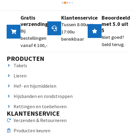
Gratis
Klantenservice
Beoordeeld
verzending
met 5.0 uit
Tussen 8:00u en
5
Bij
17:00u
Niet goed?
bestellingen
bereikbaar
Geld terug.
vanaf € 100,-
PRODUCTEN
Takels
Lieren
Hef- en hijsmiddelen
Hijsbanden en rondstroppen
Kettingen en toebehoren
KLANTENSERVICE
Verzenden & Retourneren
Producten keuren