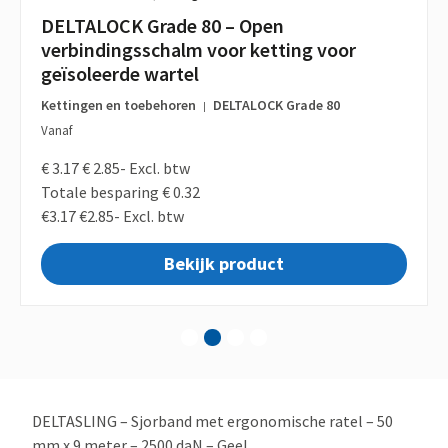
DELTALOCK Grade 80 – Open
verbindingsschalm voor ketting voor
geïsoleerde wartel
Kettingen en toebehoren
DELTALOCK Grade 80
|
Vanaf
€ 3.17
€ 2.85-
Excl. btw
Totale besparing € 0.32
€3.17
€2.85-
Excl. btw
Bekijk product
1
2
3
4
DELTASLING – Sjorband met ergonomische ratel – 50
mm x 9 meter – 2500 daN – Geel