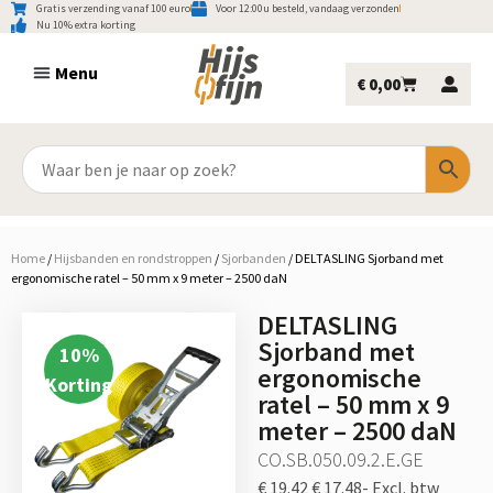
Gratis verzending vanaf 100 euro
Voor 12:00u besteld, vandaag verzonden
Nu 10% extra korting
€
0,00
Home
/
Hijsbanden en rondstroppen
/
Sjorbanden
/
DELTASLING Sjorband met
ergonomische ratel – 50 mm x 9 meter – 2500 daN
DELTASLING
Sjorband met
10
%
ergonomische
Korting
ratel – 50 mm x 9
meter – 2500 daN
CO.SB.050.09.2.E.GE
€ 19.42
€ 17.48-
Excl. btw